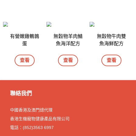
有營嫩雞鵪鶉
無穀物羊肉鯖
無穀物牛肉雙
蛋
魚海洋配方
魚海鮮配方
查看
查看
查看
聯絡我們
中國香港及澳門總代理
香港生機寵物健康產品有限公司
電話：(852)3563 6997