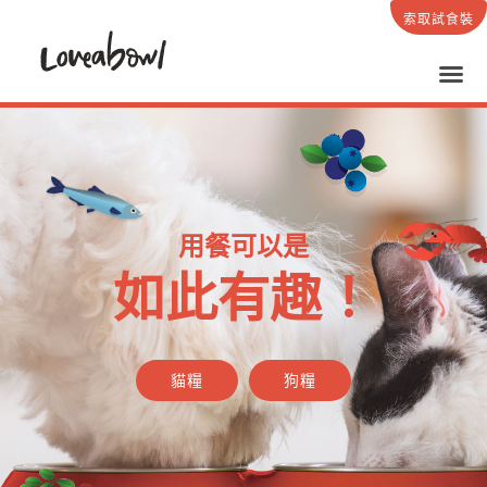
索取試食裝
用餐可以是
如此有趣！
貓糧
狗糧