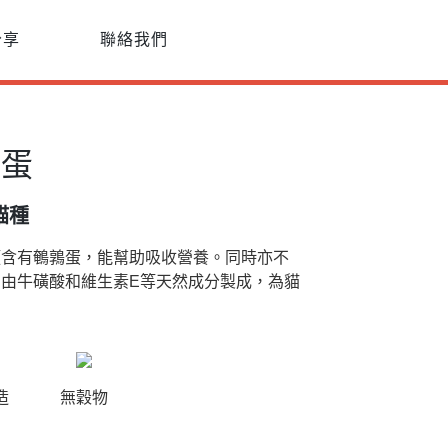
分享
聯絡我們
鶉蛋
貓種
頭含有鵪鶉蛋，能幫助吸收營養。同時亦不
由牛磺酸和維生素E等天然成分製成，為貓
造
無穀物