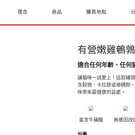
理念
商品
購買地點
有營嫩雞鵪
適合任何年齡、任何
讓貓咪一試愛上！這款罐
含穀物、卡拉膠或增稠劑，
咪帶來最健康的益處。
富含牛磺酸
無基因改
份量