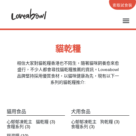
索取試食裝
貓乾糧
相信大家對貓乾糧香港也不陌生，隨著貓咪飼養愈來愈
盛行，不少人都會尋找貓乾糧推薦的資訊。Loveabowl
品牌堅持採用優質食材，以貓咪健康為先，現有以下一
系列的貓乾糧推介:
貓用食品
犬用食品
心郁郁凍乾主
貓乾糧
(3)
心郁郁凍乾主
狗乾糧
(3)
食糧系列
(3)
食糧系列
(3)
貓濕糧
(10)